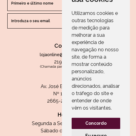
Utilizamos cookies e
outras tecnologias
ENVIAR
de medição para
melhorar a sua
experiência de
Contactos
navegação no nosso
lojaonline@paperandarts.pt
site, de forma a
219 862 836
mostrar conteúdo
(Chamada para a rede fixa nacional)
personalizado,
Loja
anúncios
direcionados, analisar
Av. José Batista Antunes
o tráfego do site e
Nº 11, Loja 10
entender de onde
2665-236 Malveira
vêm os visitantes.
Horário:
Segunda a Sexta das 13h às 20h
Concordo
Sábado das 9h30 às 13h
Eu recuso