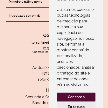
Utilizamos cookies e
outras tecnologias
ENVIAR
de medição para
melhorar a sua
experiência de
Contactos
navegação no nosso
lojaonline@paperandarts.pt
site, de forma a
219 862 836
mostrar conteúdo
(Chamada para a rede fixa nacional)
personalizado,
Loja
anúncios
direcionados, analisar
Av. José Batista Antunes
o tráfego do site e
Nº 11, Loja 10
entender de onde
2665-236 Malveira
vêm os visitantes.
Horário:
Segunda a Sexta das 13h às 20h
Concordo
Sábado das 9h30 às 13h
Eu recuso