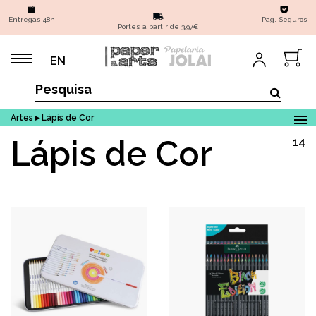
Entregas 48h
Pag. Seguros
Portes a partir de 3,97€
EN
Artes ▸ Lápis de Cor
Lápis de Cor
14