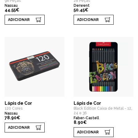
96 Peças
28 Peças
Nassau
Derwent
44.55€
50.45€
ADICIONAR
ADICIONAR
Lápis de Cor
Lápis de Cor
120 Cores
Black Edition Caixa de Metal - 12,
24 e 36
Nassau
78.90€
Faber-Castell
8.90€
ADICIONAR
ADICIONAR