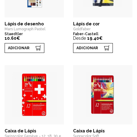
Lápis de desenho
Lápis de cor
Mars Lumograph Pastel
Goldfaber
Staedtler
Faber-Castell
10.60€
Desde
19.40€
ADICIONAR
ADICIONAR
Caixa de Lápis
Caixa de Lápis
Swisscolor Genève - 12, 18, 30 e
Supracolor Soft