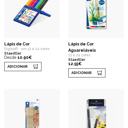
Lápis de Cor
Lápis de Cor
Ergosoft - em 12 e 24 cores
Aguareláveis
Staedtler
12 e 24 cores
Desde
10.90€
Staedtler
12.55€
ADICIONAR
ADICIONAR