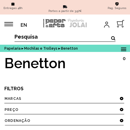
Entregas 48h
Pag. Seguros
Portes a partir de 3,97€
EN
Papelaria ▸ Mochilas e Trolleys ▸ Benetton
Benetton
0
FILTROS
MARCAS
PREÇO
ORDENAÇÃO