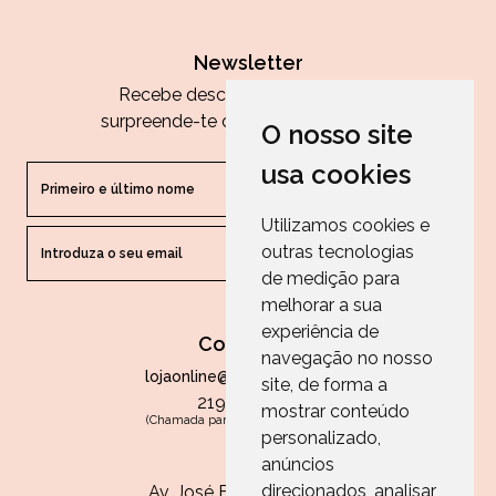
Newsletter
Recebe descontos exclusivos e
surpreende-te com as nossas dicas.
O nosso site
usa cookies
Utilizamos cookies e
outras tecnologias
ENVIAR
de medição para
melhorar a sua
experiência de
Contactos
navegação no nosso
lojaonline@paperandarts.pt
site, de forma a
219 862 836
mostrar conteúdo
(Chamada para a rede fixa nacional)
personalizado,
Loja
anúncios
direcionados, analisar
Av. José Batista Antunes