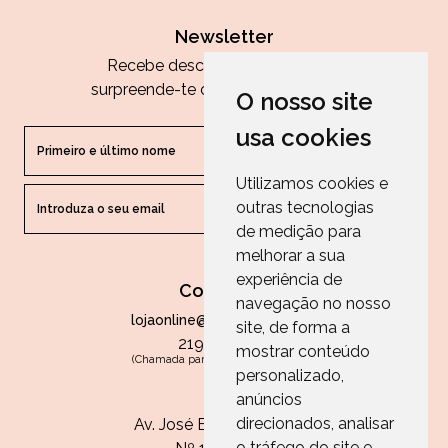
Newsletter
Recebe descontos exclusivos e
surpreende-te com as nossas dicas.
O nosso site
usa cookies
Utilizamos cookies e
outras tecnologias
ENVIAR
de medição para
melhorar a sua
experiência de
Contactos
navegação no nosso
lojaonline@paperandarts.pt
site, de forma a
219 862 836
mostrar conteúdo
(Chamada para a rede fixa nacional)
personalizado,
Loja
anúncios
direcionados, analisar
Av. José Batista Antunes
o tráfego do site e