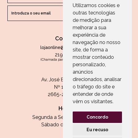
Utilizamos cookies e
outras tecnologias
ENVIAR
de medição para
melhorar a sua
experiência de
Contactos
navegação no nosso
lojaonline@paperandarts.pt
site, de forma a
219 862 836
mostrar conteúdo
(Chamada para a rede fixa nacional)
personalizado,
Loja
anúncios
direcionados, analisar
Av. José Batista Antunes
o tráfego do site e
Nº 11, Loja 10
entender de onde
2665-236 Malveira
vêm os visitantes.
Horário:
Segunda a Sexta das 13h às 20h
Concordo
Sábado das 9h30 às 13h
Eu recuso