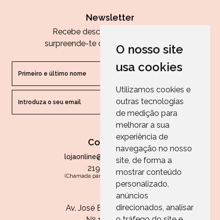
Newsletter
Recebe descontos exclusivos e
surpreende-te com as nossas dicas.
O nosso site
usa cookies
Utilizamos cookies e
outras tecnologias
ENVIAR
de medição para
melhorar a sua
experiência de
Contactos
navegação no nosso
lojaonline@paperandarts.pt
site, de forma a
219 862 836
mostrar conteúdo
(Chamada para a rede fixa nacional)
personalizado,
Loja
anúncios
direcionados, analisar
Av. José Batista Antunes
o tráfego do site e
Nº 11, Loja 10