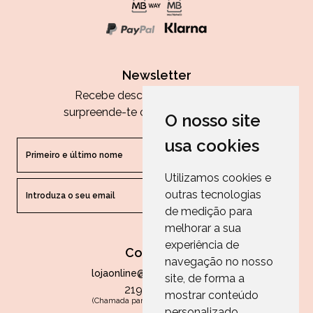
Newsletter
Recebe descontos exclusivos e
surpreende-te com as nossas dicas.
O nosso site
usa cookies
Utilizamos cookies e
outras tecnologias
ENVIAR
de medição para
melhorar a sua
experiência de
Contactos
navegação no nosso
lojaonline@paperandarts.pt
site, de forma a
219 862 836
mostrar conteúdo
(Chamada para a rede fixa nacional)
personalizado,