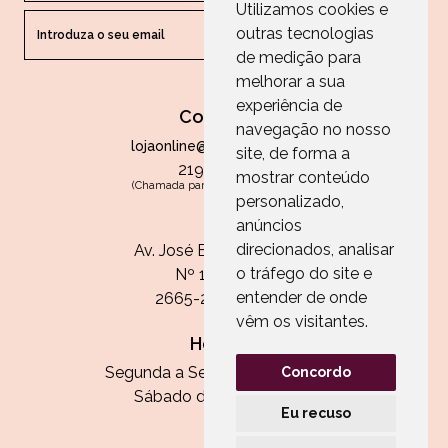
Utilizamos cookies e
outras tecnologias
ENVIAR
de medição para
melhorar a sua
experiência de
Contactos
navegação no nosso
lojaonline@paperandarts.pt
site, de forma a
219 862 836
mostrar conteúdo
(Chamada para a rede fixa nacional)
personalizado,
Loja
anúncios
direcionados, analisar
Av. José Batista Antunes
o tráfego do site e
Nº 11, Loja 10
entender de onde
2665-236 Malveira
vêm os visitantes.
Horário:
Segunda a Sexta das 13h às 20h
Concordo
Sábado das 9h30 às 13h
Eu recuso