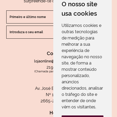
surpreende-te com as nossas dicas.
O nosso site
usa cookies
Utilizamos cookies e
outras tecnologias
ENVIAR
de medição para
melhorar a sua
experiência de
Contactos
navegação no nosso
lojaonline@paperandarts.pt
site, de forma a
219 862 836
mostrar conteúdo
(Chamada para a rede fixa nacional)
personalizado,
Loja
anúncios
direcionados, analisar
Av. José Batista Antunes
o tráfego do site e
Nº 11, Loja 10
entender de onde
2665-236 Malveira
vêm os visitantes.
Horário: