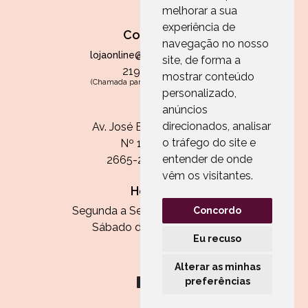
melhorar a sua
experiência de
Contactos
navegação no nosso
lojaonline@paperandarts.pt
site, de forma a
219 862 836
mostrar conteúdo
(Chamada para a rede fixa nacional)
personalizado,
Loja
anúncios
direcionados, analisar
Av. José Batista Antunes
o tráfego do site e
Nº 11, Loja 10
entender de onde
2665-236 Malveira
vêm os visitantes.
Horário:
Segunda a Sexta das 13h às 20h
Concordo
Sábado das 9h30 às 13h
Eu recuso
Alterar as minhas
preferências