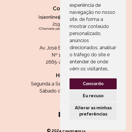
experiência de
Contactos
navegação no nosso
lojaonline@paperandarts.pt
site, de forma a
219 862 836
mostrar conteúdo
(Chamada para a rede fixa nacional)
personalizado,
Loja
anúncios
direcionados, analisar
Av. José Batista Antunes
o tráfego do site e
Nº 11, Loja 10
entender de onde
2665-236 Malveira
vêm os visitantes.
Horário:
Segunda a Sexta das 13h às 20h
Concordo
Sábado das 9h30 às 13h
Eu recuso
Alterar as minhas
preferências
© 2024 Paper&Arts