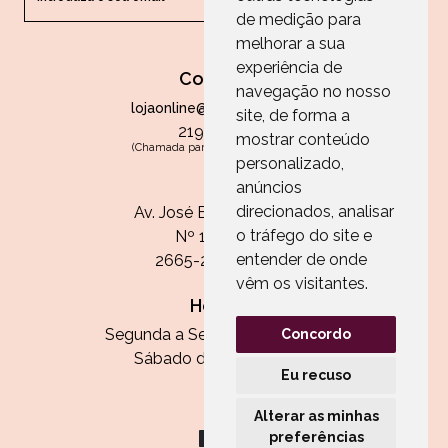
de medição para
melhorar a sua
experiência de
Contactos
navegação no nosso
lojaonline@paperandarts.pt
site, de forma a
219 862 836
mostrar conteúdo
(Chamada para a rede fixa nacional)
personalizado,
Loja
anúncios
direcionados, analisar
Av. José Batista Antunes
o tráfego do site e
Nº 11, Loja 10
entender de onde
2665-236 Malveira
vêm os visitantes.
Horário:
Segunda a Sexta das 13h às 20h
Concordo
Sábado das 9h30 às 13h
Eu recuso
Alterar as minhas
preferências