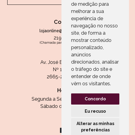
de medição para
melhorar a sua
experiência de
Contactos
navegação no nosso
lojaonline@paperandarts.pt
site, de forma a
219 862 836
mostrar conteúdo
(Chamada para a rede fixa nacional)
personalizado,
Loja
anúncios
direcionados, analisar
Av. José Batista Antunes
o tráfego do site e
Nº 11, Loja 10
entender de onde
2665-236 Malveira
vêm os visitantes.
Horário:
Segunda a Sexta das 13h às 20h
Concordo
Sábado das 9h30 às 13h
Eu recuso
Alterar as minhas
preferências