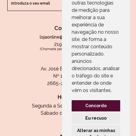
outras tecnologias
ENVIAR
de medição para
melhorar a sua
experiência de
Contactos
navegação no nosso
lojaonline@paperandarts.pt
site, de forma a
219 862 836
mostrar conteúdo
(Chamada para a rede fixa nacional)
personalizado,
Loja
anúncios
direcionados, analisar
Av. José Batista Antunes
o tráfego do site e
Nº 11, Loja 10
entender de onde
2665-236 Malveira
vêm os visitantes.
Horário:
Segunda a Sexta das 13h às 20h
Concordo
Sábado das 9h30 às 13h
Eu recuso
Alterar as minhas