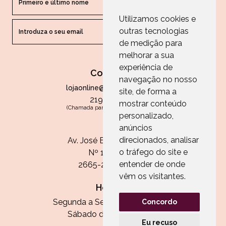
Utilizamos cookies e
outras tecnologias
ENVIAR
de medição para
melhorar a sua
experiência de
Contactos
navegação no nosso
lojaonline@paperandarts.pt
site, de forma a
219 862 836
mostrar conteúdo
(Chamada para a rede fixa nacional)
personalizado,
Loja
anúncios
direcionados, analisar
Av. José Batista Antunes
o tráfego do site e
Nº 11, Loja 10
entender de onde
2665-236 Malveira
vêm os visitantes.
Horário:
Segunda a Sexta das 13h às 20h
Concordo
Sábado das 9h30 às 13h
Eu recuso