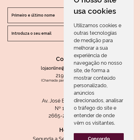
usa cookies
Utilizamos cookies e
outras tecnologias
ENVIAR
de medição para
melhorar a sua
experiência de
Contactos
navegação no nosso
lojaonline@paperandarts.pt
site, de forma a
219 862 836
mostrar conteúdo
(Chamada para a rede fixa nacional)
personalizado,
Loja
anúncios
direcionados, analisar
Av. José Batista Antunes
o tráfego do site e
Nº 11, Loja 10
entender de onde
2665-236 Malveira
vêm os visitantes.
Horário:
Segunda a Sexta das 13h às 20h
Concordo