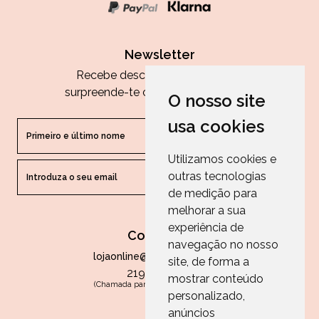
Newsletter
Recebe descontos exclusivos e
surpreende-te com as nossas dicas.
O nosso site
usa cookies
Utilizamos cookies e
outras tecnologias
ENVIAR
de medição para
melhorar a sua
experiência de
Contactos
navegação no nosso
lojaonline@paperandarts.pt
site, de forma a
219 862 836
mostrar conteúdo
(Chamada para a rede fixa nacional)
personalizado,
Loja
anúncios