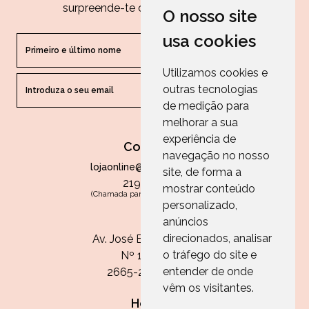
surpreende-te com as nossas dicas.
O nosso site
usa cookies
Utilizamos cookies e
outras tecnologias
ENVIAR
de medição para
melhorar a sua
experiência de
Contactos
navegação no nosso
lojaonline@paperandarts.pt
site, de forma a
219 862 836
mostrar conteúdo
(Chamada para a rede fixa nacional)
personalizado,
Loja
anúncios
direcionados, analisar
Av. José Batista Antunes
o tráfego do site e
Nº 11, Loja 10
entender de onde
2665-236 Malveira
vêm os visitantes.
Horário: